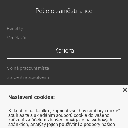
Péče o zaměstnance
Benefity
Vzdělávání
Kariéra
Volná pracovní místa
Studenti a absolventi
Privacy Policy
❌
Nastavení cookies:
Cookies
Kliknutím na tlačítko „Přijmout všechny soubory cookie“
souhlasíte s ukládáním souborů cookie do vašeho
Soukromé prohlášení o vyloučení odpovědnosti DENSO
zařízení za účelem zlepšení navigace na webových
stránkách, analýzy jejich používání a podpory našich