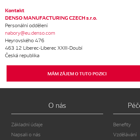
Kontakt
DENSO MANUFACTURING CZECH s.r.o.
Personální oddělení
nabory@eu.denso.com
Heyrovského 476
463 12 Liberec-Liberec XXIII-Doubí
Česká republika
MÁM ZÁJEM O TUTO POZICI
O nás
Péč
Základní údaje
Benefity
Napsali o nás
Vzdělávání