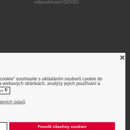
odpovědnosti DENSO
❌
 cookie“ souhlasíte s ukládáním souborů cookie do
 webových stránkách, analýzy jejich používání a
ení
◮
obních údajů
Povolit všechny cookies