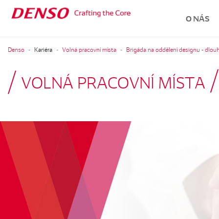
O NÁS
Denso
Kariéra
Volná pracovní místa
Brigáda na oddělení designu - dlou
VOLNÁ PRACOVNÍ MÍSTA