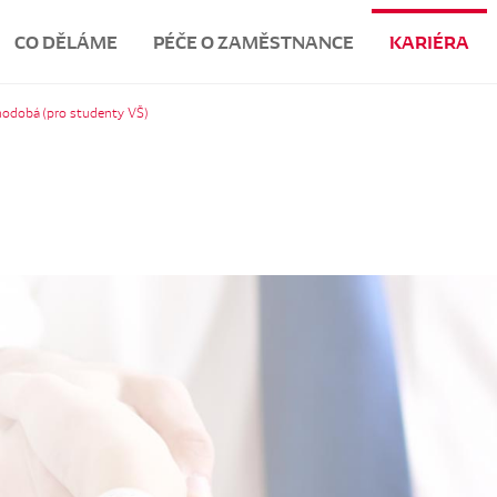
CO DĚLÁME
PÉČE O ZAMĚSTNANCE
KARIÉRA
hodobá (pro studenty VŠ)