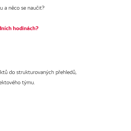
u a něco se naučit?
edních hodinách?
jektů do strukturovaných přehledů,
jektového týmu.