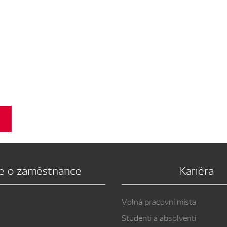
e o zaměstnance
Kariéra
Volná pracovní místa
Studenti a absolventi