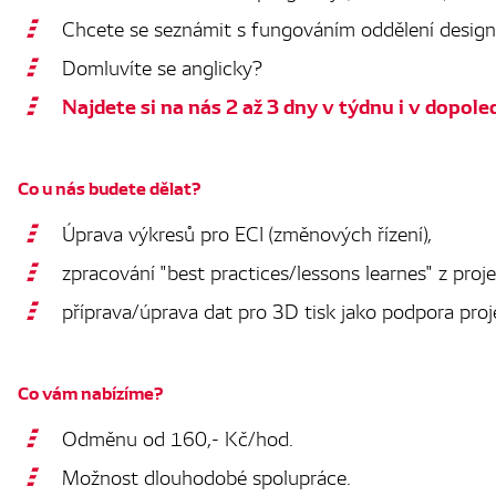
Chcete se seznámit s fungováním oddělení design
Domluvíte se anglicky?
Najdete si na nás 2 až 3 dny v týdnu i v dopol
Co u nás budete dělat?
Úprava výkresů pro ECI (změnových řízení),
zpracování "best practices/lessons learnes" z pro
příprava/úprava dat pro 3D tisk jako podpora pro
Co vám nabízíme?
Odměnu od 160,- Kč/hod.
Možnost dlouhodobé spolupráce.