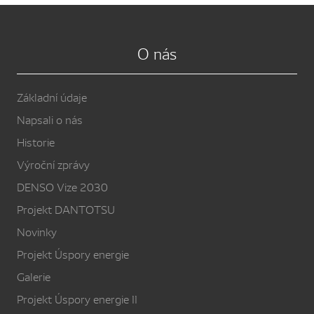
O nás
Základní údaje
Napsali o nás
Historie
Výroční zprávy
DENSO Vize 2030
Projekt DANTOTSU
Novinky
Projekt Úspory energie
Galerie
Projekt Úspory energie II