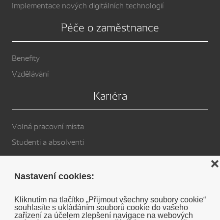
Implementace nových digitálních technologií
Péče o zaměstnance
Benefity
Vzdělávání
Kariéra
Volná pracovní místa
Studenti a absolventi
Privacy Policy
❌
Nastavení cookies:
Cookies
Kliknutím na tlačítko „Přijmout všechny soubory cookie“
souhlasíte s ukládáním souborů cookie do vašeho
Soukromé prohlášení o vyloučení odpovědnosti DENSO
zařízení za účelem zlepšení navigace na webových