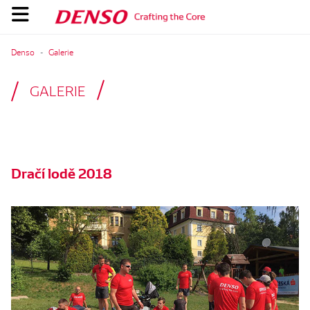
Denso
Galerie
GALERIE
Dračí lodě 2018