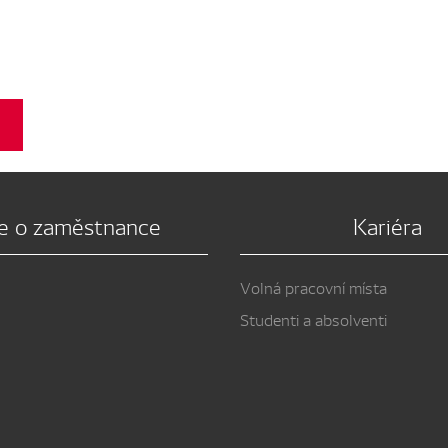
e o zaměstnance
Kariéra
Volná pracovní místa
Studenti a absolventi