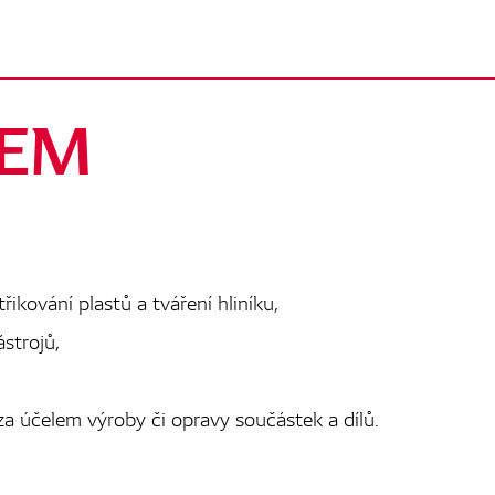
REM
ikování plastů a tváření hliníku,
strojů,
za účelem výroby či opravy součástek a dílů.